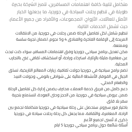
متكامل لتلبية كافة اهتمامات المسافرين، تتميز الشركة بخبرة
طويلة في تنظيم رحلات السياحة في جورجيا، ما يجعلها الخيار
الأمثل للعائلات، الأزواج، المجموعات، والأفراد من جميع الأعمار،
حيث تشمل الخدمات التالية:
تنظيم شامل لكل تفاصيل الرحلة ضمن رحلات في جورجيا، من الانتقالات
المريحة إلى الإقامة الفاخرة والفنادق 4 و5 نجوم، لضمان تجربة سلسة
وممتعة.
مكن تعديل برنامج سياحي جورجيا وفق اهتمامات المسافر، سواء كنت تبحث
عن مغامرة مليئة بالإثارة، استرخاء وراحة، أو استكشاف ثقافي غني بالتجارب
المحلية.
تضم برامج سياحية في جورجيا جولات ثقافية، زيارات المعالم التاريخية، تسلق
الجبال في القوقاز، الأنشطة المائية على شواطئ باتومي، وجولات النبيذ
والطعام المحلي.
دعم كامل من فريق خدمة العملاء محترف يضمن إدارة كل تفاصيل الرحلة
ضمن عروض سياحية في جورجيا، من الحجز وحتى العودة، لتستمتع بتجربة
سفر بلا قلق.
باختيار فور سيزونز، ستحصل على
رحلة سياحية في جورجيا
متكاملة تجمع بين
الراحة، المغامرة، والثقافة، مما يجعل كل رحلة رحلات سياحة في جورجيا
ذكرى لا تُنسى لجميع الأعم
أسئلة شائعة حول برنامج سياحي جورجيا 5 ايام