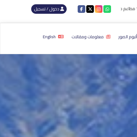
جورجيا : أفضل 10 مطاعم حلال فى جورجيا لعام 2024
دخول / تسجيل
لبوم الصور
معلومات ومقالات
English