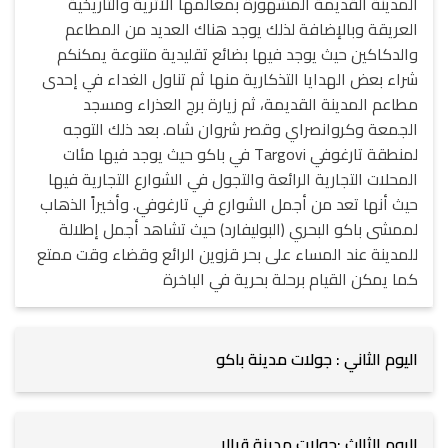
المدينة القديمة المشهورة بمعالمها الأثرية والتاريخية
العريقة وبالإضافة لذلك يوجد هناك العديد من المطاعم
والدكاكين حيث يوجد فيها بضائع تقليدية متنوعة يمكنكم
شراء بعض الهدايا التذكارية منها ثم تناول الغداء في إحدى
مطاعم المدينة القديمة، ثم زيارة برج العذراء ومسجد
الجمعة وكروانصراي وقصر شروان شاه. بعد ذلك التوجه
لمنطقة تارغوفي Targovi في باكو حيث يوجد فيها مئات
المحلات التجارية الرائعة والتجول في الشوارع التجارية فيها
حيث أنها تعد من أجمل الشوارع في تارغوفي. وأخيراً الذهاب
لممشى باكو البحري (البوليفارد) حيث تشاهد أجمل إطلالة
للمدينة عند المساء على بحر قزوين الرائع وقضاء وقت ممتع
كما يمكن القيام برحلة بحرية في الباخرة
اليوم الثاني : جولات مدينة باكو
اليوم الثالث :جولات مدينة قبالا