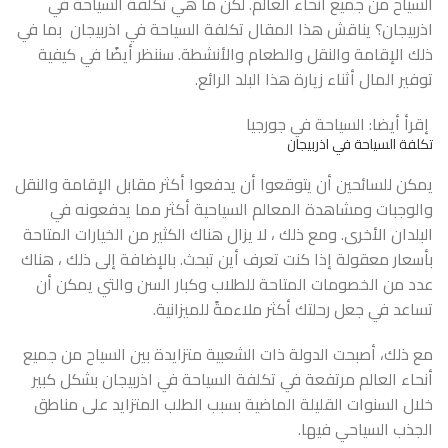
السياح من جميع أنحاء العالم. لكن ما هي تكلفة السياحة في
اذربيجان؟ يناقش هذا المقال تكلفة السياحة في اذربيجان بما في
ذلك الإقامة والنقل والطعام والأنشطة. سننظر أيضًا في كيفية
توفير المال أثناء زيارة هذا البلد الرائع.
إقرأ أيضا:
السياحة في جورجيا
تكلفة السياحة في اذربيجان
يمكن للسائحين أن يتوقعوا أن يدفعوا أكثر مقابل الإقامة والنقل
والوجبات ومشاهدة المعالم السياحية أكثر مما يدفعونه في
البلدان الأخرى. ومع ذلك ، لا يزال هناك الكثير من الخيارات المتاحة
بأسعار معقولة إذا كنت تعرف أين تبحث. بالإضافة إلى ذلك ، هناك
عدد من الخصومات المتاحة للطلاب وكبار السن والتي يمكن أن
تساعد في جعل رحلتك أكثر ملاءمةً للميزانية.
مع ذلك، أصبحت الدولة ذات الشعبية متزايدة بين السياح من جميع
أنحاء العالم مرتفعة في تكلفة السياحة في اذربيجان بشكل كبير
خلال السنوات القليلة الماضية بسبب الطلب المتزايد على مناطق
الجذب السياحي فيها.