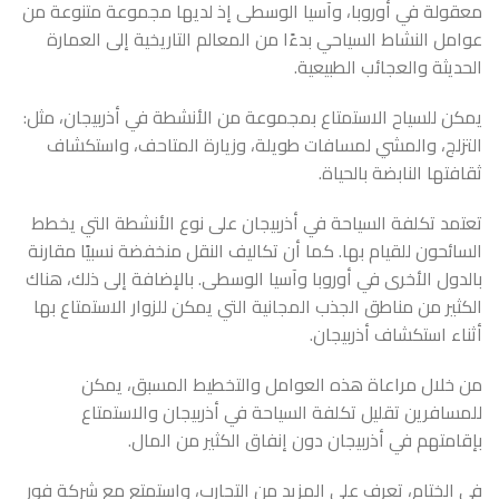
معقولة في أوروبا، وآسيا الوسطى إذ لديها مجموعة متنوعة من
عوامل النشاط السياحي بدءًا من المعالم التاريخية إلى العمارة
الحديثة والعجائب الطبيعية.
يمكن للسياح الاستمتاع بمجموعة من الأنشطة في أذربيجان، مثل:
التزلج، والمشي لمسافات طويلة، وزيارة المتاحف، واستكشاف
ثقافتها النابضة بالحياة.
تعتمد تكلفة السياحة في أذربيجان على نوع الأنشطة التي يخطط
السائحون للقيام بها. كما أن تكاليف النقل منخفضة نسبيًا مقارنة
بالدول الأخرى في أوروبا وآسيا الوسطى. بالإضافة إلى ذلك، هناك
الكثير من مناطق الجذب المجانية التي يمكن للزوار الاستمتاع بها
أثناء استكشاف أذربيجان.
من خلال مراعاة هذه العوامل والتخطيط المسبق، يمكن
للمسافرين تقليل تكلفة السياحة في أذربيجان والاستمتاع
بإقامتهم في أذربيجان دون إنفاق الكثير من المال.
في الختام، تعرف على المزيد من التجارب، واستمتع مع شركة
فور