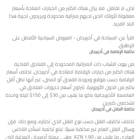
لكن، لا تقلقل فلا يزال هناك الكثير من الخيارات المتاحة بأسعار
معقولة لأولئك الذين لديهم ميزانية محدودة ويريدون تجربة هذا
البلد الفريد.
اقرأ عن:
السياحة في أذربيجان
- العروض السياحية الأفضل على
الإطلاق.
تكلفة الإقامة في أذربيجان
من بيوت الشباب ذات الميزانية المحدودة إلى الفنادق الفاخرة
هناك الكثير من خيارات الإقامة المتاحة في أذربيجان. تختلف أسعار
الإقامة حسب موقع وجودة الفندق أو المنزل، غير أنها تظل أقل
بكثير من الدول الأوروبية. تتراوح أسعار حجوزات الفنادق في
العاصمة الأذربيجانية باكو ما يقرب من 30$ إلى 150$ لليلة واحدة
لشخصين كبيرين.
تكلفة التنقل في أذربيجان
تختلف تكاليف النقل حسب نوع النقل الذي تختاره، ومع ذلك فإن
وسائل النقل العام غير مكلفة نسبيًا. تبلغ تكلفة استأجر التاكس
العادي ما يقرب من 1.90 AZN وهي عملة أذربيجان المحلية التي