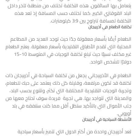
يتعامل بها السائقون. هذه التكلفة تختلف من منطقة لآخر داخل
البلد القوقازي الكبير. كما تختلف حسب المسافة إذ تعد هذه
التكلفة لمسافة تتراوح بين 3:9 كيلومترات.
تكلفة الطعام في أذربيجان
الطعام أيضًا بأسعار معقولة جدًا حيث توجد العديد من المطاعم
المحلية التي تقدم الأطباق التقليدية بأسعار معقولة. يعتبر الطعام
غير مكلف نسبيًا حيث تبلغ تكلفة الوجبات في المتوسط 10-15
دولارًا للشخص الواحد.
الطعام في الأذربيجاني يجعل من تكلفة السياحة في أذربيجان ذات
تكلفة قد تكون مرتفعة، وقليلة كل ذلك يعتمد على حبك للطعام،
وتجربة الوجبات التقليدية المختلفة التي تكثر، وتتنوع بحسب البلد،
والمدينة التي تتواجد بها. هي تجربة فريدة سوف تحتاج معها من
جلب الأموال التي بالتأكيد ستظل أقل مما كنت ستنفقه في بلد
أوروبي.
الأنشطة السياحية في أذربيجان
تعد أذربيجان واحدة من أكثر الدول التي تتميز بأسعار سياحية