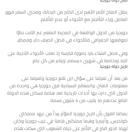
يمثل المناخ الأمر الأهم لدى الكثير من الرحالة، ومحبي السفر فهو
العامل وراء التأقلم مع الأجواء أو عدم التأقلم.
جورجيا من الدول الواقعة في المحيط المتغير غير الثابت نظرًا
لموقعها الجغرافي فالأجواء في فصل الصيف حار، وممطر.
وفي فصل الشتاء بارد بصورة قارسة إذ تغلب الأجواء الثلجية على
البلد وبخاصة في شهري ديسمبر، ويناير من كل عام.
تاريخ دولة جورجيا
من بعد أن تعرفنا على سؤال اين تقع جورجيا وتعرفنا على
معلومات المناخ، والمعالم السياحية فإن جورجيا هي واحدة من
الدول التي دارت بها أحداث تاريخية تعد هامة لسكان هذه الدولة
البالغ عددهم ما يقرب من 4 مليون نسمة.
يمكننا القول بأن تاريخ جورجيا المؤثر يبدأ من عهد مملكتي
كولخيس، وأيبيريا وهما مملكتين قامتا في غرب جورجيا وكان
لهما الدور البارز في التأثير على حياة الشعوب التي سكنت هذه