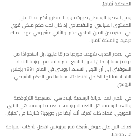
المنطقة ثقافيًا.
وفي العصور الوسطى ظهرت جورجيا بمظهر أكثر مجدًا على
المستوى السياسي، والاقتصادي إذ كان تحت حكم ملكي قوي
في الفترة بين القرن الحادي عشر، والثاني عشر وفي عهد الملك
ديفيد، والملكة تامارا.
في العصر الحديث شهدت جورجيا صراعًا عليها، بل استحواذًا من
دولة روسيا إذ كان القرن التاسع عشر بداية ضم جورجيا للاتحاد
السوفيتي إلى أن انتهى التسلط الروسي في العام 1991 بإعلان
البلد استقلالها الكامل اقتصاديًا، وسياسيًا من الحكم الشيوعي
الروسي.
في الأخير، تعد الديانة الرسمية للبلاد هي المسيحية الأرثوذكية،
واللغة الرسمية هل اللغة الجورجية، والعملة الرسمية هي اللاري
الجورجي. فماذ كنت تعرف أنت أيضًا عن جورجيا؟ شاركنا في تعليق.
تعرف الان على عروض شركة
فور سيزونس
افضل شركات
السياحة
في جورجيا
.