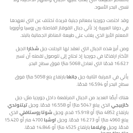
ننسى البحر الأسود.
وقد اختصت جورجيا بمعالم جبلية فريدة تختلف عن التي نعهدها
في دولنا العربية إذ تأتي جبال القوقاز الفاصلة بين روسيا وأوروبا
المعلم الأبرز الذي يغلب على طبيعة المناظر الجمالية بالبلد.
ومن أبرز هذه الجبال التي تعقد لها الرحلات جبل
شخارا
الجبل
الأكثر ارتفاعًا في جورجيا إذ تحتاج إلى للوصول لقمته أن تسير
16.627 قدمًا التي تعادل 5068 مترًا فوق سطح البحر.
يأتي في المرتبة الثانية جبل
جانغا
بارتفاع بلغ 5058 مترًا فوق
سطح البحر أو 16.594 قدمًا.
هناك أيضًا العديد من الجبال المرتفعة داخل جورجيا مثل: جبل
كازبيجي
الذي يبلغ 5047 مترًا أو 16.558 قدمًا. وجبل
تيتنولدي
بارتفاع 4852 مترًا أو 15.918 قدم. وجبل
شوتا روستافلي
الذي
يبلغ 4960 مترًا أو 16.273 قدمًا. وجبل
اوشبا
4700 متر أو 15.420
قدمًا. وجبل
وايلاما
بارتفاع 4525 مترًا أو 14.846 قدمًا.
مناخ دولة جورجيا