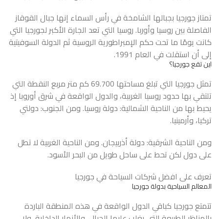
تمتاز جورجيا بجبالها الشامخة في رأس السماء إنها جبال القوقاز
الفاصلة بين روسيا وأوربا. روسيا التي تعد الجارة الأكبر لجورجيا التي
كانت يومًا ما تحت حكم الإمبراطورية الروسية ثم الدولة السوفيتية
إلى أن استقلت في العام 1991.
اين تقع جورجيا؟
تمثل جورجيا التي تبلغ مساحتها 69.700 كم متر مربع النقطة التي
تلتقي بها حدود روسيا الغربية، والدول الواقعة في شرق أوروبا إذ
يحيط بها من الناحية الشمالية: دولة روسيا. ومن الجنوب: دولتي
تركيا، وأرمينيا.
ومن الناحية الشرقية: دولة أذربيجان. ومن الناحية الغربية لا تطل
على دول لكن تحط على ساحل طويل من البحر الأسود.
تعرف على افضل شركات
السياحة في جورجيا
المعالم السياحية بدولة جورجيا
تتمتع جورجيا كباقي الدول الواقعة في هذه المنطقة الباردة
بالمناظر الطبيعة التي يغلب عليها الجبال، والأنهار الداخلية، ولا