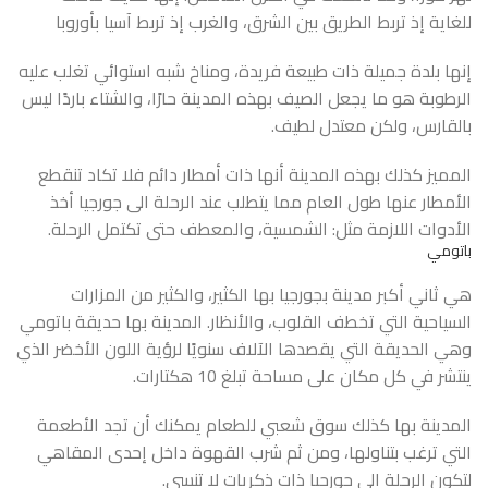
للغاية إذ تربط الطريق بين الشرق، والغرب إذ تربط آسيا بأوروبا
إنها بلدة جميلة ذات طبيعة فريدة، ومناخ شبه استوائي تغلب عليه
الرطوبة هو ما يجعل الصيف بهذه المدينة حارًا، والشتاء باردًا ليس
بالقارس، ولكن معتدل لطيف.
المميز كذلك بهذه المدينة أنها ذات أمطار دائم فلا تكاد تنقطع
الأمطار عنها طول العام مما يتطلب عند الرحلة الى جورجيا أخذ
الأدوات اللازمة مثل: الشمسية، والمعطف حتى تكتمل الرحلة.
باتومي
هي ثاني أكبر مدينة بجورجيا بها الكثير، والكثير من المزارات
السياحية التي تخطف القلوب، والأنظار. المدينة بها حديقة باتومي
وهي الحديقة التي يقصدها الآلاف سنويًا لرؤية اللون الأخضر الذي
ينتشر في كل مكان على مساحة تبلغ 10 هكتارات.
المدينة بها كذلك سوق شعبي للطعام يمكنك أن تجد الأطعمة
التي ترغب بتناولها، ومن ثم شرب القهوة داخل إحدى المقاهي
لتكون الرحلة الى جورجيا ذات ذكريات لا تنسى.