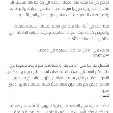
تجمع كل ما تبحث عنه، ولذلك الرحلة الى جورجيا هو مكسب بلا
شك. إذ عند زيارة جورجيا سوف تجد السلاسل الجبلية، والهضاب،
والمرتفعات الخضراء بجانب ساحل طويل على البحر الأسود.
هذا البحر في أكثر الأوقات من العام يمكنك السباحة بداخله،
والغوص كذلك حيث المياه الصافية، ودرجة الحرارة الدافئة التي
ستلقى استحسانك بالتأكيد.
تعرف على افضل شركات
السياحة في جورجيا
مدن جورجيا
تشتمل جورجيا على 54 مدينة أو مقاطعة مع وجود جمهوريتين
ذاتا حكم استقلالي. هذه المقاطعات ليست على درجة واحدة من
التطور الحضاري الذي يسمح باستقبال الزوار، والسياح من حول
العالم، ولكن مع ذلك فإن هناك مدنًا خلابة يمكنك زيارتها، والتي
منها:
تبليسي
هذه المدينة هي العاصمة الإدارية لجورجيا إذ تقع على ضفاف
نهر كورا، وقد تأسست في القرن الخامس. إنها مدينة حافلة