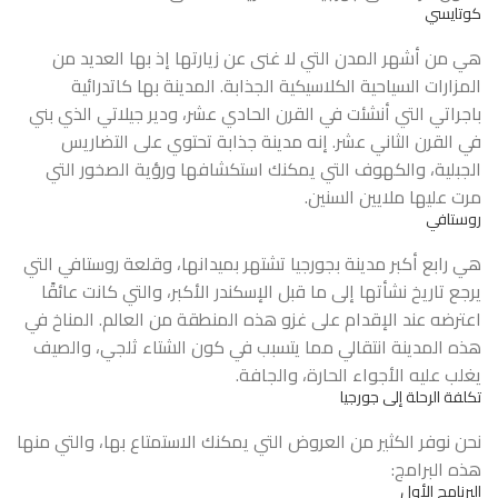
كوتايسي
هي من أشهر المدن التي لا غنى عن زيارتها إذ بها العديد من
المزارات السياحية الكلاسيكية الجذابة. المدينة بها كاتدرائية
باجراتي التي أنشئت في القرن الحادي عشر، ودير جيلاتي الذي بني
في القرن الثاني عشر. إنه مدينة جذابة تحتوي على التضاريس
الجبلية، والكهوف التي يمكنك استكشافها ورؤية الصخور التي
مرت عليها ملايين السنين.
روستافي
هي رابع أكبر مدينة بجورجيا تشتهر بميدانها، وقلعة روستافي التي
يرجع تاريخ نشأتها إلى ما قبل الإسكندر الأكبر، والتي كانت عائقًا
اعترضه عند الإقدام على غزو هذه المنطقة من العالم. المناخ في
هذه المدينة انتقالي مما يتسبب في كون الشتاء ثلجي، والصيف
يغلب عليه الأجواء الحارة، والجافة.
تكلفة الرحلة إلى جورجيا
نحن نوفر الكثير من العروض التي يمكنك الاستمتاع بها، والتي منها
هذه البرامج:
البرنامج الأول