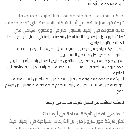
شركة سياحة في أرمينيا
إذا كنت تبحث عن رحلة منظمة ومليئة بالتجارب المميزة، فإن
شركة فور سيزونز تعد من أبرز الشركات السياحية التي تقدم خدمات
عالية الجودة في أرمينيا بتنسيق احترافي ومحتوى سياحي غني.
تصنف فور سيزونز ضمن قائمة افضل شركة سياحة في أرمينيا من حيث رضا
العملاء وتنوع البرامج.
توفر الشركة برامج سياحية في أرمينيا تشمل الطبيعة، التاريخ، والثقافة
بأسلوب مخصص لكل فئة من المسافرين.
تتعاون مع مرشدين محترفين وسائقين محليين لضمان راحة وأمان الزائرين.
تقدم عروض سياحية في أرمينيا تناسب مختلف الميزانيات من الاقتصادية إلى
الفاخرة.
الشركة معتمدة وموثوقة من قبل العديد من المسافرين العرب وتعرف
بكونها افضل مكتب سياحي في أرمينيا يقدم قيمة حقيقية مقابل كل درهم
يدفع.
الأسئلة الشائعة عن افضل شركة سياحة في أرمينيا
1. ما هي افضل شركة سياحة في أرمينيا؟
تعتبر شركة فور سيزونز من أبرز الشركات السياحية في أرمينيا، حيث
تقدم برامج متكاملة مرشدين ناطقين بالعربية وخدمة عملاء