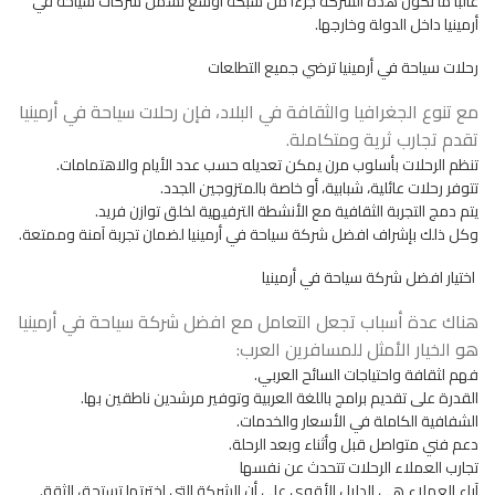
غالبًا ما تكون هذه الشركة جزءًا من شبكة أوسع تشمل شركات سياحة في
أرمينيا داخل الدولة وخارجها.
رحلات سياحة في أرمينيا ترضي جميع التطلعات
مع تنوع الجغرافيا والثقافة في البلاد، فإن رحلات سياحة في أرمينيا
تقدم تجارب ثرية ومتكاملة.
تنظم الرحلات بأسلوب مرن يمكن تعديله حسب عدد الأيام والاهتمامات.
تتوفر رحلات عائلية، شبابية، أو خاصة بالمتزوجين الجدد.
يتم دمج التجربة الثقافية مع الأنشطة الترفيهية لخلق توازن فريد.
وكل ذلك بإشراف افضل شركة سياحة في أرمينيا لضمان تجربة آمنة وممتعة.
اختيار افضل شركة سياحة في أرمينيا
هناك عدة أسباب تجعل التعامل مع افضل شركة سياحة في أرمينيا
هو الخيار الأمثل للمسافرين العرب:
فهم لثقافة واحتياجات السائح العربي.
القدرة على تقديم برامج باللغة العربية وتوفير مرشدين ناطقين بها.
الشفافية الكاملة في الأسعار والخدمات.
دعم فني متواصل قبل وأثناء وبعد الرحلة.
تجارب العملاء الرحلات تتحدث عن نفسها
آراء العملاء هي الدليل الأقوى على أن الشركة التي اخترتها تستحق الثقة.