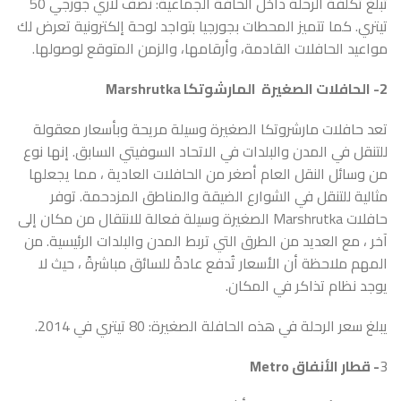
تبلغ تكلفة الرحلة داخل الحافة الجماعية: نصف لاري جورجي 50
تيتري. كما تتميز المحطات بجورجيا بتواجد لوحة إلكترونية تعرض لك
مواعيد الحافلات القادمة، وأرقامها، والزمن المتوقع لوصولها.
2- الحافلات الصغيرة المارشوتكا Marshrutka
تعد حافلات مارشروتكا الصغيرة وسيلة مريحة وبأسعار معقولة
للتنقل في المدن والبلدات في الاتحاد السوفيتي السابق. إنها نوع
من وسائل النقل العام أصغر من الحافلات العادية ، مما يجعلها
مثالية للتنقل في الشوارع الضيقة والمناطق المزدحمة. توفر
حافلات Marshrutka الصغيرة وسيلة فعالة للانتقال من مكان إلى
آخر ، مع العديد من الطرق التي تربط المدن والبلدات الرئيسية. من
المهم ملاحظة أن الأسعار تُدفع عادةً للسائق مباشرةً ، حيث لا
يوجد نظام تذاكر في المكان.
يبلغ سعر الرحلة في هذه الحافلة الصغيرة: 80 تيتري في 2014.
3
- قطار الأنفاق Metro