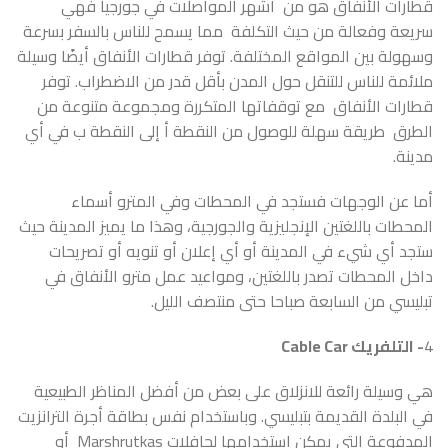
قطارات الأنفاق هو من أشهر المواصلات في جورجيا فهي
سريعة وفعالة من حيث التكلفة مما يسمح للناس بالسفر بسرعة
وسهولة بين المواقع المختلفة. توفر قطارات الأنفاق أيضًا وسيلة
ملائمة للناس للتنقل حول المدن بأقل قدر من الاضطراب. توفر
قطارات الأنفاق مع توقفاتها المتكررة ومجموعة متنوعة من
الطرق طريقة سهلة للوصول من النقطة أ إلى النقطة ب في أي
مدينة.
أما عن الوجهات فستجد في المحطات وفي المترو أسماء
المحطات باللغتين الإنجليزية والجورجية، وهذا ما يميز المدينة حيث
ستجد أي شيء في المدينة أو أي إعلان أو تنويه أو تصريحات
داخل المحطات تصدر باللغتين، ومواعيد عمل مترو الأنفاق في
تبليسي من السابعة صباحا حتى منتصف الليل.
4
- التلفريك Cable Car
هي وسيلة رائعة للانزلاق على بعض من أفضل المناظر الطبيعية
في البلدة القديمة بتبليسي. وباستخدام نفس بطاقة أجرة الترانزيت
المدفوعة التي يمكن استخدامها لحافلات Marshrutkas أو