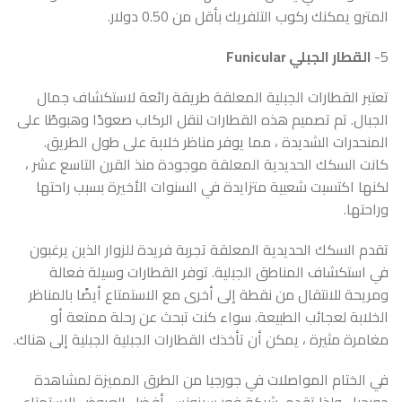
المترو يمكنك ركوب التلفريك بأقل من 0.50 دولار.
5-
القطار الجبلي Funicular
تعتبر القطارات الجبلية المعلقة طريقة رائعة لاستكشاف جمال
الجبال. تم تصميم هذه القطارات لنقل الركاب صعودًا وهبوطًا على
المنحدرات الشديدة ، مما يوفر مناظر خلابة على طول الطريق.
كانت السكك الحديدية المعلقة موجودة منذ القرن التاسع عشر ،
لكنها اكتسبت شعبية متزايدة في السنوات الأخيرة بسبب راحتها
وراحتها.
تقدم السكك الحديدية المعلقة تجربة فريدة للزوار الذين يرغبون
في استكشاف المناطق الجبلية. توفر القطارات وسيلة فعالة
ومريحة للانتقال من نقطة إلى أخرى مع الاستمتاع أيضًا بالمناظر
الخلابة لعجائب الطبيعة. سواء كنت تبحث عن رحلة ممتعة أو
مغامرة مثيرة ، يمكن أن تأخذك القطارات الجبلية الجبلية إلى هناك.
في الختام المواصلات في جورجيا من الطرق المميزة لمشاهدة
جورجيا، ولذا تقدم شركة
فور سيزونس
أفضل العروض للاستمتاع